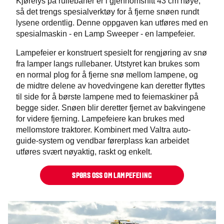
Kjørelys på rullebaner er i gjennomsnitt 43 cm høye,
så det trengs spesialverktøy for å fjerne snøen rundt
lysene ordentlig. Denne oppgaven kan utføres med en
spesialmaskin - en Lamp Sweeper - en lampefeier.
Lampefeier er konstruert spesielt for rengjøring av snø
fra lamper langs rullebaner. Utstyret kan brukes som
en normal plog for å fjerne snø mellom lampene, og
de midtre delene av hovedvingene kan deretter flyttes
til side for å børste lampene med to feiemaskiner på
begge sider. Snøen blir deretter fjernet av bakvingene
for videre fjerning. Lampefeiere kan brukes med
mellomstore traktorer. Kombinert med Valtra auto-
guide-system og vendbar førerplass kan arbeidet
utføres svært nøyaktig, raskt og enkelt.
SPØRS OSS OM LAMPEFEIING