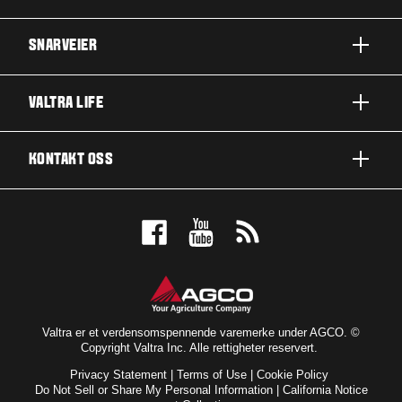
SNARVEIER
A-SERIE
VALTRA LIFE
G-SERIE
OM VALTRA
KONTAKT OSS
N-SERIE
NYHETER OG ARRANGEMENTER
T-SERIE
KONTAKT OSS
FOR FANSEN
Q-SERIE
BESTILL PRØVEKJØRING
UTMERKELSER
S-SERIE
FORHANDLER
VALTRA BLOG
BRANSJER
VALTRA SHOP
Valtra er et verdensomspennende varemerke under AGCO. ©
Copyright Valtra Inc. Alle rettigheter reservert.
TEKNOLOGI
ABONNÉR PÅ NYHETSBREV
Privacy Statement
|
Terms of Use
|
Cookie Policy
SERVICE OG VEDLIKEHOLD
Do Not Sell or Share My Personal Information
|
California Notice