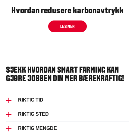
Hvordan redusere karbonavtrykk
LES MER
SJEKK HVORDAN SMART FARMING KAN
GJØRE JOBBEN DIN MER BÆREKRAFTIG!
RIKTIG TID
RIKTIG STED
Kjenn den perfekte timingen for oppgavene dine
basert på værhistorikken for gården din og
optimaliser langsiktig avling ved å øke
RIKTIG MENGDE
Følg kjøresporene nøyaktig, vær oppmerksom
innhøstingssykluser og dobbel innhøsting.