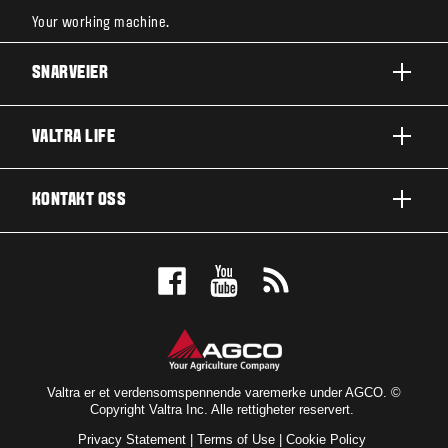
Your working machine.
SNARVEIER
A-SERIE
VALTRA LIFE
G-SERIE
OM VALTRA
KONTAKT OSS
N-SERIE
NYHETER OG ARRANGEMENTER
T-SERIE
KONTAKT OSS
FOR FANSEN
Q-SERIE
BESTILL PRØVEKJØRING
UTMERKELSER
S-SERIE
FORHANDLER
VALTRA BLOG
BRANSJER
VALTRA SHOP
Valtra er et verdensomspennende varemerke under AGCO. ©
Copyright Valtra Inc. Alle rettigheter reservert.
TEKNOLOGI
ABONNÉR PÅ NYHETSBREV
Privacy Statement
|
Terms of Use
|
Cookie Policy