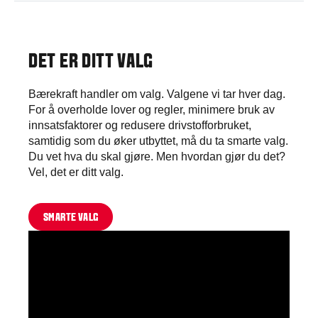
på det som skjer på bakken og maksimer det
Uansett oppgave betyr riktig timing mest
dyrkede arealet. Enten du planter, dyrker,
Spar ressurser og forbedre avlingskvaliteten ved
fortjeneste.
sprøyter eller høster, vil du spare tid, drivstoff og
å bruke akkurat riktig mengde gjødsel eller spray
penger.
på hver del av åkeren, foreta justeringer mens
Lær å bruke TaskDoc
DET ER DITT VALG
du er på farten. Alt registreres mens du jobber,
Utnytt Valtra Guide
noe som gjør det lett å følge regelverket.
Bærekraft handler om valg. Valgene vi tar hver dag.
Hva kan Variable Rate Control gjøre for deg?
For å overholde lover og regler, minimere bruk av
innsatsfaktorer og redusere drivstofforbruket,
samtidig som du øker utbyttet, må du ta smarte valg.
Du vet hva du skal gjøre. Men hvordan gjør du det?
Vel, det er ditt valg.
SMARTE VALG