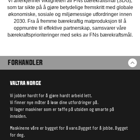
Vi anerkjenner viktigheten av FNs bærekraftsmål (SDG),
som tar sikte på å gjøre betydelige fremskritt med globale
økonomiske, sosiale og miljømessige utfordringer innen
2030. Fra å fremme bærekraftig matproduksjon til å
oppmuntre til effektive partnerskap, samsvarer våre
bærekraftsprioriteringer med seks av FNs bærekraftsmål.
FORHANDLER
TI
VALTRA NORGE
Vi jobber hardt for å gjøre hardt arbeid lett.
Vi finner nye måter å løse dine utfordringer på.
Vi lager maskiner som er tøffe på utsiden og smarte på
innsiden.
Maskinene våre er bygget for å vare.Bygget for å jobbe. Bygget
for deg.