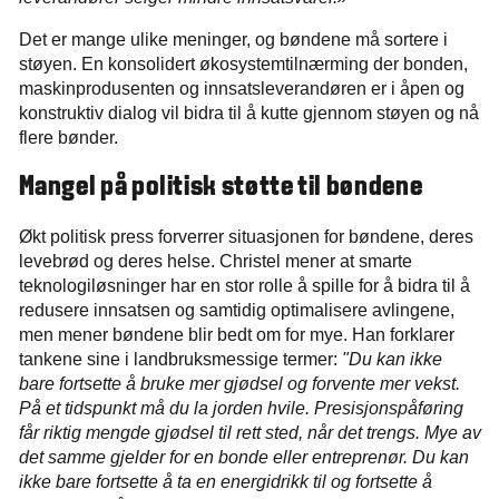
Det er mange ulike meninger, og bøndene må sortere i
støyen. En konsolidert økosystemtilnærming der bonden,
maskinprodusenten og innsatsleverandøren er i åpen og
konstruktiv dialog vil bidra til å kutte gjennom støyen og nå
flere bønder.
Mangel på politisk støtte til bøndene
Økt politisk press forverrer situasjonen for bøndene, deres
levebrød og deres helse. Christel mener at smarte
teknologiløsninger har en stor rolle å spille for å bidra til å
redusere innsatsen og samtidig optimalisere avlingene,
men mener bøndene blir bedt om for mye. Han forklarer
tankene sine i landbruksmessige termer:
"Du kan ikke
bare fortsette å bruke mer gjødsel og forvente mer vekst.
På et tidspunkt må du la jorden hvile. Presisjonspåføring
får riktig mengde gjødsel til rett sted, når det trengs. Mye av
det samme gjelder for en bonde eller entreprenør. Du kan
ikke bare fortsette å ta en energidrikk til og fortsette å