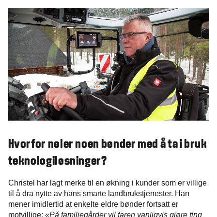
Hvorfor nøler noen bønder med å ta i bruk
teknologiløsninger?
Christel har lagt merke til en økning i kunder som er villige
til å dra nytte av hans smarte landbrukstjenester. Han
mener imidlertid at enkelte eldre bønder fortsatt er
motvillige:
«På familiegårder vil faren vanligvis gjøre ting