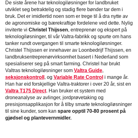
De siste årene har teknologiløsninger for landbruket
utviklet seg betraktelig og stadig flere bønder tar dem i
bruk. Det er imidlertid noen som er trege til å dra nytte av
de agronomiske og bærekraftige fordelene ved dette. Nylig
inviterte vi
Christel Thijssen
, entreprenør og ekspert på
teknologiløsninger, til vår Valtra-fabrikk og spurte om hans
tanker rundt overgangen til smarte teknologiløsninger.
Christel Thijssen er innehaver av Loonbedrijf Thijssen, en
landbruksentreprenørvirksomhet basert i Nederland som
spesialiserer seg på smart farming. Christel har brukt
Valtras teknologiløsninger som
Valtra Guide
,
seksjonskontroll
, og
Variable Rate Control
i mange år.
Han har eid forskjellige Valtra-traktorer i over 20 år, sist en
Valtra T175 Direct
. Han bruker et system med
droneanalyse av avlinger, jordprøvetaking og
presisjonsapplikasjon for å tilby smarte teknologiløsninger
til sine kunder, som kan
spare opptil 70-80 prosent på
gjødsel og plantevernmidler.