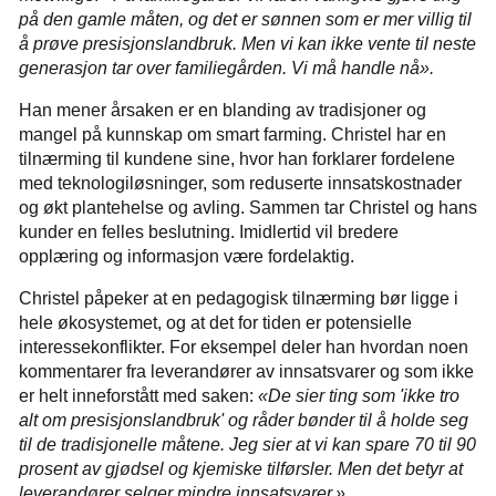
på den gamle måten, og det er sønnen som er mer villig til
å prøve presisjonslandbruk. Men vi kan ikke vente til neste
generasjon tar over familiegården. Vi må handle nå».
Han mener årsaken er en blanding av tradisjoner og
mangel på kunnskap om smart farming. Christel har en
tilnærming til kundene sine, hvor han forklarer fordelene
med teknologiløsninger, som reduserte innsatskostnader
og økt plantehelse og avling. Sammen tar Christel og hans
kunder en felles beslutning. Imidlertid vil bredere
opplæring og informasjon være fordelaktig.
Christel påpeker at en pedagogisk tilnærming bør ligge i
hele økosystemet, og at det for tiden er potensielle
interessekonflikter. For eksempel deler han hvordan noen
kommentarer fra leverandører av innsatsvarer og som ikke
er helt inneforstått med saken:
«De sier ting som 'ikke tro
alt om presisjonslandbruk' og råder bønder til å holde seg
til de tradisjonelle måtene. Jeg sier at vi kan spare 70 til 90
prosent av gjødsel og kjemiske tilførsler. Men det betyr at
leverandører selger mindre innsatsvarer.»