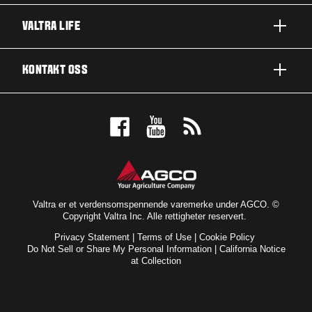
A-SERIE
VALTRA LIFE
G-SERIE
OM VALTRA
KONTAKT OSS
N-SERIE
NYHETER OG ARRANGEMENTER
T-SERIE
KONTAKT OSS
FOR FANSEN
Q-SERIE
BESTILL PRØVEKJØRING
UTMERKELSER
S-SERIE
FORHANDLER
VALTRA BLOG
BRANSJER
VALTRA SHOP
Valtra er et verdensomspennende varemerke under AGCO. ©
Copyright Valtra Inc. Alle rettigheter reservert.
TEKNOLOGI
ABONNÉR PÅ NYHETSBREV
Privacy Statement
|
Terms of Use
|
Cookie Policy
SERVICE OG VEDLIKEHOLD
Do Not Sell or Share My Personal Information
|
California Notice
at Collection