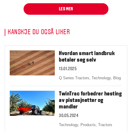
LES MER
KANSKJE DU OGSÅ LIKER
Hvordan smart landbruk
betaler seg selv
13.01.2025
Q Series Tractors,
Technology,
Blog
TwinTrac forbedrer høsting
av pistasjnøtter og
mandler
30.05.2024
Technology,
Products,
Tractors