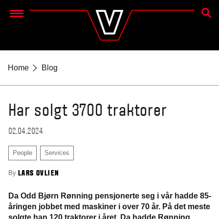
SØK E
Menu
Home
Blog
Har solgt 3700 traktorer
02.04.2024
People
Services
By
LARS OVLIEN
Da Odd Bjørn Rønning pensjonerte seg i vår hadde 85-
åringen jobbet med maskiner i over 70 år. På det meste
solgte han 120 traktorer i året. Da hadde Rønning