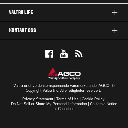
A-SERIE
VALTRA LIFE
G-SERIE
OM VALTRA
KONTAKT OSS
N-SERIE
NYHETER OG ARRANGEMENTER
T-SERIE
KONTAKT OSS
FOR FANSEN
Q-SERIE
BESTILL PRØVEKJØRING
UTMERKELSER
S-SERIE
FORHANDLER
VALTRA BLOG
BRANSJER
VALTRA SHOP
Valtra er et verdensomspennende varemerke under AGCO. ©
Copyright Valtra Inc. Alle rettigheter reservert.
TEKNOLOGI
ABONNÉR PÅ NYHETSBREV
Privacy Statement
|
Terms of Use
|
Cookie Policy
SERVICE OG VEDLIKEHOLD
Do Not Sell or Share My Personal Information
|
California Notice
at Collection