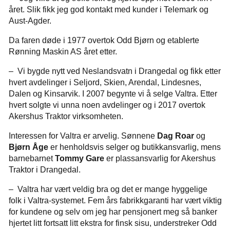
året. Slik fikk jeg god kontakt med kunder i Telemark og
Aust-Agder.
Da faren døde i 1977 overtok Odd Bjørn og etablerte
Rønning Maskin AS året etter.
– Vi bygde nytt ved Neslandsvatn i Drangedal og fikk etter
hvert avdelinger i Seljord, Skien, Arendal, Lindesnes,
Dalen og Kinsarvik. I 2007 begynte vi å selge Valtra. Etter
hvert solgte vi unna noen avdelinger og i 2017 overtok
Akershus Traktor virksomheten.
Interessen for Valtra er arvelig. Sønnene
Dag Roar
og
Bjørn Åge
er henholdsvis selger og butikkansvarlig, mens
barnebarnet
Tommy Gare
er plassansvarlig for Akershus
Traktor i Drangedal.
– Valtra har vært veldig bra og det er mange hyggelige
folk i Valtra-systemet. Fem års fabrikkgaranti har vært viktig
for kundene og selv om jeg har pensjonert meg så banker
hjertet litt fortsatt litt ekstra for finsk sisu, understreker Odd