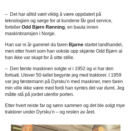
– Det har alltid vært viktig å være oppdatert på
teknologien og sørge for at kundene får god service,
forteller
Odd Bjørn Rønning
, en bauta innen
maskinbransjen i Norge.
Han var ni år gammel da faren
Bjarne
startet landhandel,
men etter hvert som han vokste opp skjønte Odd Bjørn at
han ikke var skapt for å sitte stille.
– Den første maskinen solgte vi i 1952 og vi har den
fortsatt. Utover 50-tallet begynte jeg med traktorer. I 1959
var jeg førstemann på Dyrsku’n med maskiner, men faren
min ville ikke være med fordi han syntes det var dumt. Jeg
måtte stå på jordet utenfor porten.
Etter hvert reiste far og sønn sammen og det ble solgt mye
traktorer under Dyrsku’n – og resten av året.