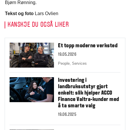
Bjørn Rønning.
Tekst og foto
Lars Ovlien
KANSKJE DU OGSÅ LIKER
Et topp moderne verksted
19.05.2026
People,
Services
Investering i
landbruksutstyr gjort
enkelt: slik hjelper AGCO
Finance Valtra-kunder med
å ta smarte valg
19.06.2025