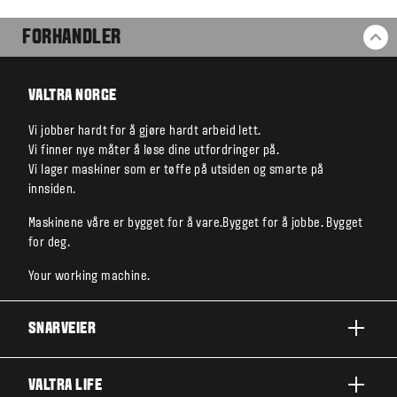
FORHANDLER
TI
VALTRA NORGE
Vi jobber hardt for å gjøre hardt arbeid lett.
Vi finner nye måter å løse dine utfordringer på.
Vi lager maskiner som er tøffe på utsiden og smarte på
innsiden.
Maskinene våre er bygget for å vare.Bygget for å jobbe. Bygget
for deg.
Your working machine.
SNARVEIER
A-SERIE
VALTRA LIFE