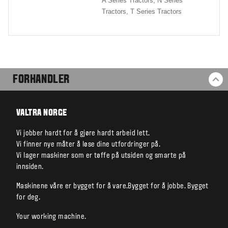
A Series Tractors,
N Series
Tractors,
T Series Tractors
FORHANDLER
TI
VALTRA NORGE
Vi jobber hardt for å gjøre hardt arbeid lett.
Vi finner nye måter å løse dine utfordringer på.
Vi lager maskiner som er tøffe på utsiden og smarte på
innsiden.
Maskinene våre er bygget for å vare.Bygget for å jobbe. Bygget
for deg.
Your working machine.