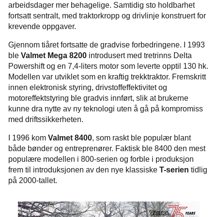
arbeidsdager mer behagelige. Samtidig sto holdbarhet
fortsatt sentralt, med traktorkropp og drivlinje konstruert for
krevende oppgaver.
Gjennom tiåret fortsatte de gradvise forbedringene. I 1993
ble
Valmet Mega 8200
introdusert med tretrinns Delta
Powershift og en 7,4-liters motor som leverte opptil 130 hk.
Modellen var utviklet som en kraftig trekktraktor. Fremskritt
innen elektronisk styring, drivstoffeffektivitet og
motoreffektstyring ble gradvis innført, slik at brukerne
kunne dra nytte av ny teknologi uten å gå på kompromiss
med driftssikkerheten.
I 1996 kom
Valmet 8400
, som raskt ble populær blant
både bønder og entreprenører. Faktisk ble 8400 den mest
populære modellen i 800-serien og forble i produksjon
frem til introduksjonen av den nye klassiske
T-serien
tidlig
på 2000-tallet.