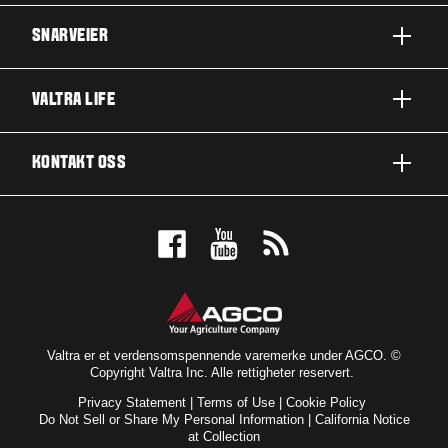
SNARVEIER
A-SERIE
VALTRA LIFE
G-SERIE
OM VALTRA
KONTAKT OSS
N-SERIE
NYHETER OG ARRANGEMENTER
T-SERIE
KONTAKT OSS
FOR FANSEN
Q-SERIE
BESTILL PRØVEKJØRING
UTMERKELSER
S-SERIE
FORHANDLER
VALTRA BLOG
BRANSJER
VALTRA SHOP
Valtra er et verdensomspennende varemerke under AGCO. ©
Copyright Valtra Inc. Alle rettigheter reservert.
TEKNOLOGI
ABONNÉR PÅ NYHETSBREV
Privacy Statement
|
Terms of Use
|
Cookie Policy
SERVICE OG VEDLIKEHOLD
Do Not Sell or Share My Personal Information
|
California Notice
at Collection