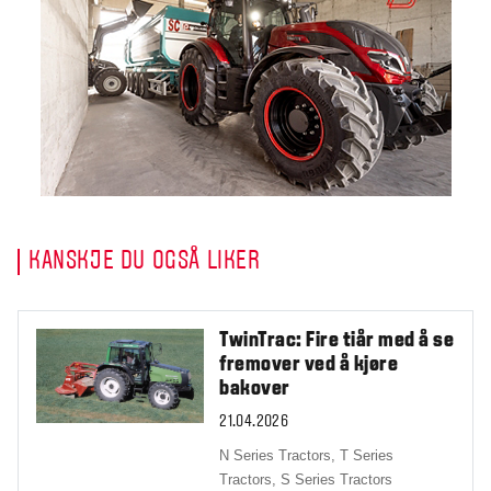
KANSKJE DU OGSÅ LIKER
TwinTrac: Fire tiår med å se
fremover ved å kjøre
bakover
21.04.2026
N Series Tractors,
T Series
Tractors,
S Series Tractors