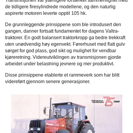
Transmisjonen var ytterligere forsterket sammenlignet med
de tidligere firesylindrede modellene, og den naturlig
aspirerte motoren leverte opptil 105 hk.
De grunnleggende prinsippene som ble introdusert den
gangen, danner fortsatt fundamentet for dagens Valtra-
traktorer. En godt balansert traktorkropp ga bedre trekkraft
uten unødvendig høy egenvekt. Førerhuset med flatt gulv
sørget for god plass, god sikt og mulighet for vendbar
kjøreretning. Videreutviklingen av transmisjonen gjorde
arbeidet under belastning jevnere og mer produktivt.
Disse prinsippene etablerte et rammeverk som har blitt
videreført gjennom senere generasjoner.