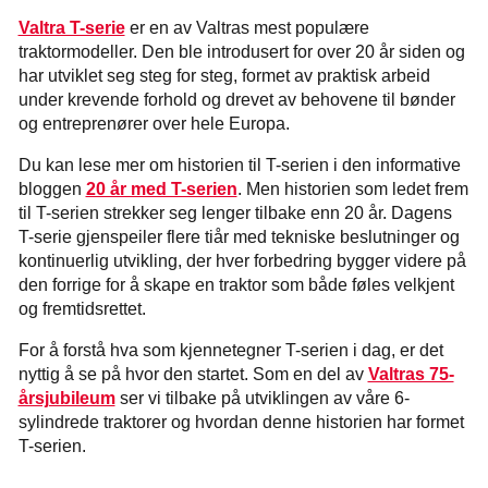
Valtra T-serie
er en av Valtras mest populære
traktormodeller. Den ble introdusert for over 20 år siden og
har utviklet seg steg for steg, formet av praktisk arbeid
under krevende forhold og drevet av behovene til bønder
og entreprenører over hele Europa.
Du kan lese mer om historien til T-serien i den informative
bloggen
20 år med T-serien
. Men historien som ledet frem
til T-serien strekker seg lenger tilbake enn 20 år. Dagens
T-serie gjenspeiler flere tiår med tekniske beslutninger og
kontinuerlig utvikling, der hver forbedring bygger videre på
den forrige for å skape en traktor som både føles velkjent
og fremtidsrettet.
For å forstå hva som kjennetegner T-serien i dag, er det
nyttig å se på hvor den startet. Som en del av
Valtras 75-
årsjubileum
ser vi tilbake på utviklingen av våre 6-
sylindrede traktorer og hvordan denne historien har formet
T-serien.