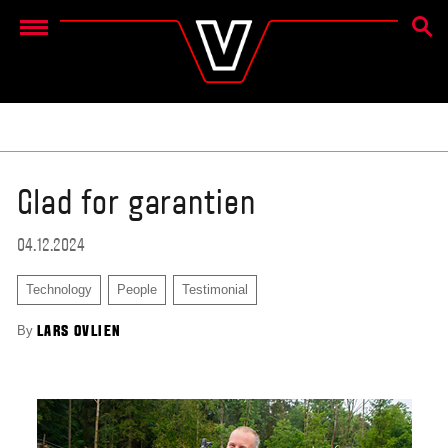
SØK E
Menu
Glad for garantien
04.12.2024
Technology
People
Testimonial
By
LARS OVLIEN