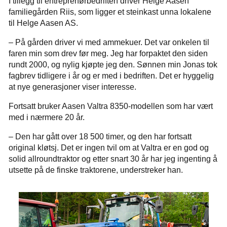
I tillegg til entreprenørbedriften driver Helge Aasen
familiegården Riis, som ligger et steinkast unna lokalene
til Helge Aasen AS.
– På gården driver vi med ammekuer. Det var onkelen til
faren min som drev før meg. Jeg har forpaktet den siden
rundt 2000, og nylig kjøpte jeg den. Sønnen min Jonas tok
fagbrev tidligere i år og er med i bedriften. Det er hyggelig
at nye generasjoner viser interesse.
Fortsatt bruker Aasen Valtra 8350-modellen som har vært
med i nærmere 20 år.
– Den har gått over 18 500 timer, og den har fortsatt
original kløtsj. Det er ingen tvil om at Valtra er en god og
solid allroundtraktor og etter snart 30 år har jeg ingenting å
utsette på de finske traktorene, understreker han.