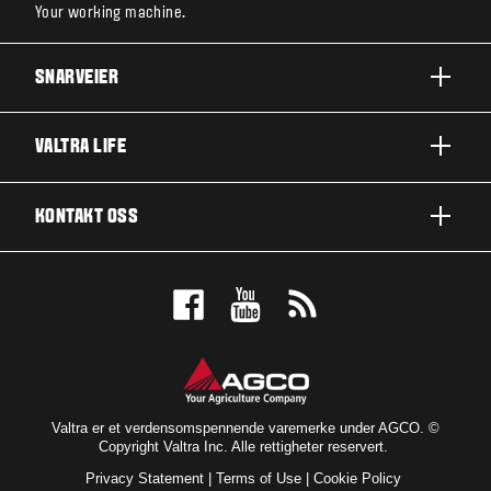
Your working machine.
SNARVEIER
A-SERIE
VALTRA LIFE
G-SERIE
OM VALTRA
KONTAKT OSS
N-SERIE
NYHETER OG ARRANGEMENTER
T-SERIE
KONTAKT OSS
FOR FANSEN
Q-SERIE
BESTILL PRØVEKJØRING
UTMERKELSER
S-SERIE
FORHANDLER
VALTRA BLOG
BRANSJER
VALTRA SHOP
Valtra er et verdensomspennende varemerke under AGCO. ©
Copyright Valtra Inc. Alle rettigheter reservert.
TEKNOLOGI
ABONNÉR PÅ NYHETSBREV
Privacy Statement
|
Terms of Use
|
Cookie Policy