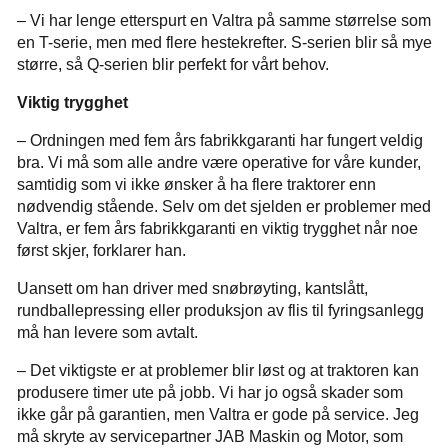
– Vi har lenge etterspurt en Valtra på samme størrelse som
en T-serie, men med flere hestekrefter. S-serien blir så mye
større, så Q-serien blir perfekt for vårt behov.
Viktig trygghet
– Ordningen med fem års fabrikkgaranti har fungert veldig
bra. Vi må som alle andre være operative for våre kunder,
samtidig som vi ikke ønsker å ha flere traktorer enn
nødvendig stående. Selv om det sjelden er problemer med
Valtra, er fem års fabrikkgaranti en viktig trygghet når noe
først skjer, forklarer han.
Uansett om han driver med snøbrøyting, kantslått,
rundballepressing eller produksjon av flis til fyringsanlegg
må han levere som avtalt.
– Det viktigste er at problemer blir løst og at traktoren kan
produsere timer ute på jobb. Vi har jo også skader som
ikke går på garantien, men Valtra er gode på service. Jeg
må skryte av servicepartner JAB Maskin og Motor, som