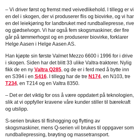
– Vi driver først og fremst med veivedlikehold. I tillegg er vi
en del i skogen, der vi produserer flis og biovirke, og vi har
en del leiekjøring for landbruket med rundballepresse, rive
og gjødselvogn. Vi har også fem skogsmaskiner, der fire
går på tømmerhogst og en produserer biovirke, forklarer
Helge Aasen i Helge Aasen AS.
Han kjøpte sin første Valmet Mezzo 6600 i 1996 for i drive
i skogen. Siden har det blitt 33 ulike Valtra-traktorer. Nylig
fikk de en ny
Valtra Q285
, og de er i ferd med å bytte inn
en S394 i en
S416
. I tillegg har de tre
N174
, en N103, tre
T234
, en T214 og en Valtra 8350.
– Det er det viktig for oss å være oppdatert på teknologien,
slik at vi oppfyller kravene våre kunder stiller til bærekraft
og utslipp.
S-serien brukes til flishogging og flytting av
skogsmaskiner, mens Q-serien vil brukes til oppgaver som
rundballepressing, brøyting og massetransport.