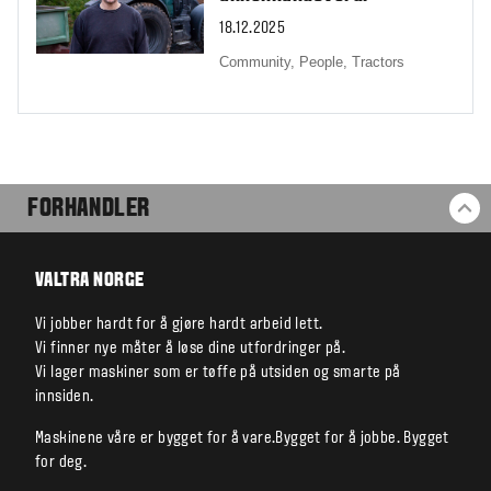
18.12.2025
Community,
People,
Tractors
FORHANDLER
TI
VALTRA NORGE
Vi jobber hardt for å gjøre hardt arbeid lett.
Vi finner nye måter å løse dine utfordringer på.
Vi lager maskiner som er tøffe på utsiden og smarte på
innsiden.
Maskinene våre er bygget for å vare.Bygget for å jobbe. Bygget
for deg.