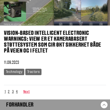
VISION-BASED INTELLIGENT ELECTRONIC
WARNINGS: VIEW ER ET KAMERABASERT
STØTTESYSTEM SOM GIR ØKT SIKKERHET BÅDE
PÅ VEIEN OG I FELTET
11.09.2023
Technology
Tractors
1
2
3
4
Next
FORHANDLER
TI